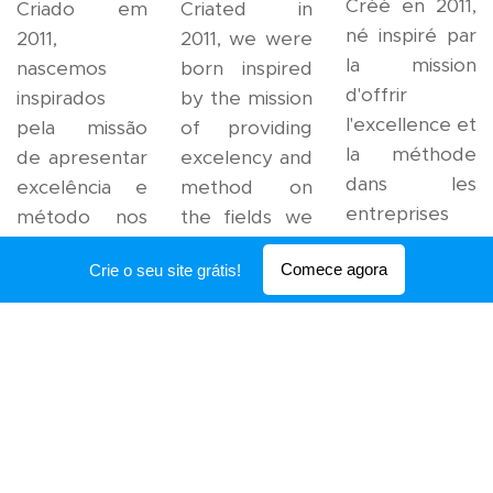
Créé en 2011,
Criado em
Criated in
né inspiré par
2011,
2011, we were
la mission
nascemos
born inspired
d'offrir
inspirados
by the mission
l'excellence et
pela missão
of providing
la méthode
de apresentar
excelency and
dans les
excelência e
method on
entreprises
método nos
the fields we
dans
negócios em
operate.
Comece agora
Crie o seu site grátis!
lesquelles
que
Read more...
nous opérons.
operamos.
Lire la suite ...
Ler mais...